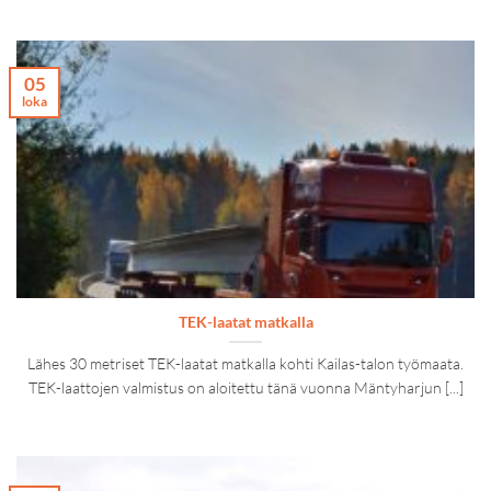
05
loka
TEK-laatat matkalla
Lähes 30 metriset TEK-laatat matkalla kohti Kailas-talon työmaata.
TEK-laattojen valmistus on aloitettu tänä vuonna Mäntyharjun [...]