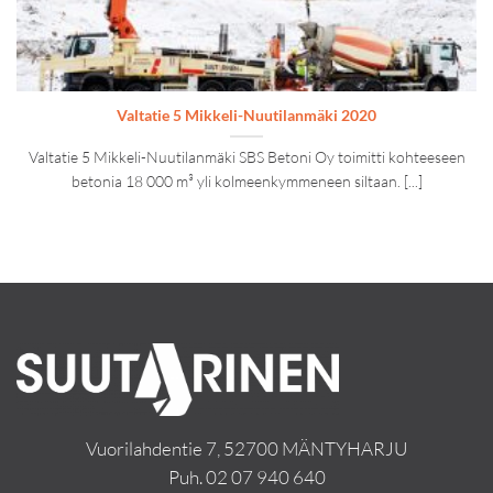
Valtatie 5 Mikkeli-Nuutilanmäki 2020
Valtatie 5 Mikkeli-Nuutilanmäki SBS Betoni Oy toimitti kohteeseen
betonia 18 000 m³ yli kolmeenkymmeneen siltaan. [...]
Vuorilahdentie 7, 52700 MÄNTYHARJU
Puh.
02 07 940 640