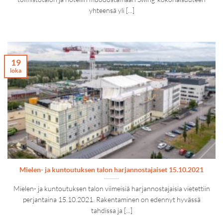
yhteensä yli [...]
19
loka
Mielen- ja kuntoutuksen talon harjannostajaiset 15.10.2021
Mielen- ja kuntoutuksen talon viimeisiä harjannostajaisia vietettiin
perjantaina 15.10.2021. Rakentaminen on edennyt hyvässä
tahdissa ja [...]