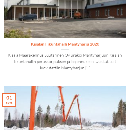
Kisalan liikuntahalli Mäntyharju 2020
Kisala Maarakennus Suutarinen Oy urakoi Mäntyharjuun Kisalan
liikuntahallin peruskorjauksen ja laajennuksen. Uusitut tilat
luovutettiin Mäntyharjun [...]
01
syys