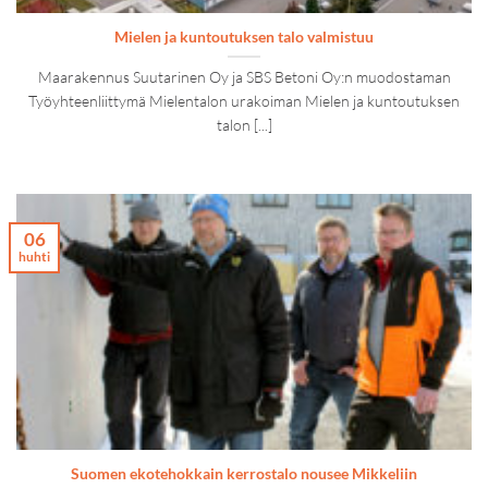
Mielen ja kuntoutuksen talo valmistuu
Maarakennus Suutarinen Oy ja SBS Betoni Oy:n muodostaman
Työyhteenliittymä Mielentalon urakoiman Mielen ja kuntoutuksen
talon [...]
06
huhti
Suomen ekotehokkain kerrostalo nousee Mikkeliin