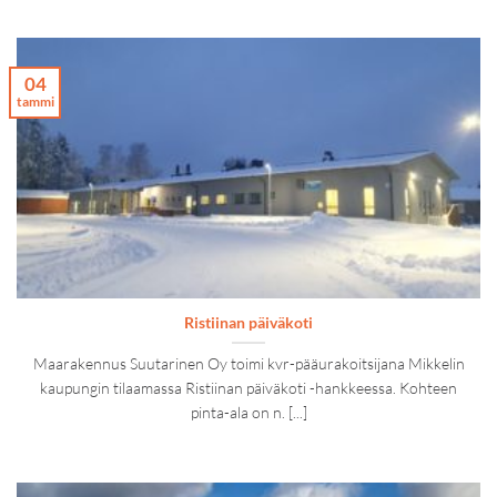
04
tammi
Ristiinan päiväkoti
Maarakennus Suutarinen Oy toimi kvr-pääurakoitsijana Mikkelin
kaupungin tilaamassa Ristiinan päiväkoti -hankkeessa. Kohteen
pinta-ala on n. [...]