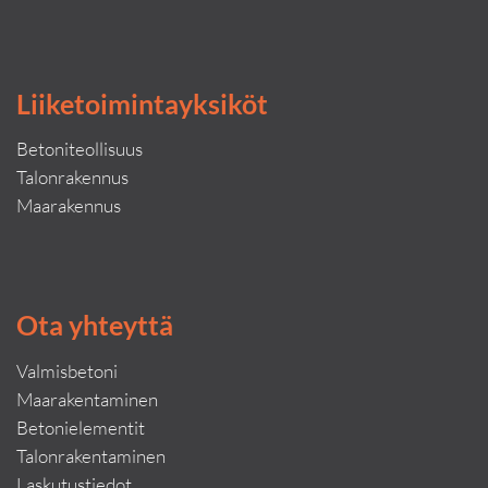
Liiketoimintayksiköt
Betoniteollisuus
Talonrakennus
Maarakennus
Ota yhteyttä
Valmisbetoni
Maarakentaminen
Betonielementit
Talonrakentaminen
Laskutustiedot