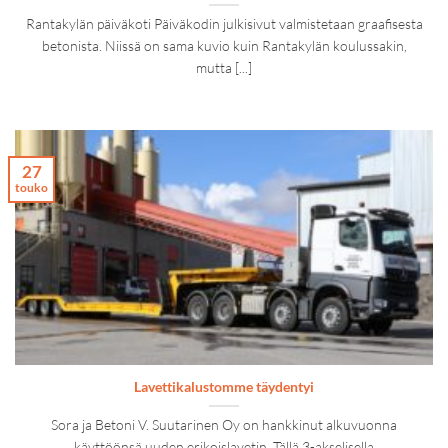
Rantakylän päiväkoti Päiväkodin julkisivut valmistetaan graafisesta
betonista. Niissä on sama kuvio kuin Rantakylän koulussakin,
mutta [...]
27
touko
Lavettikalustomme täydentyi
Sora ja Betoni V. Suutarinen Oy on hankkinut alkuvuonna
käyttöönsä uuden erikoislavetin. Tällä 3-akselisella