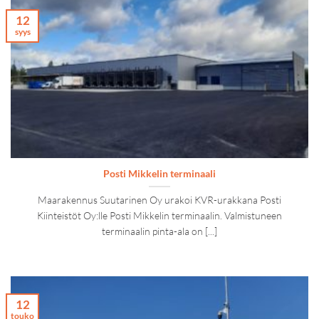
12
syys
Posti Mikkelin terminaali
Maarakennus Suutarinen Oy urakoi KVR-urakkana Posti
Kiinteistöt Oy:lle Posti Mikkelin terminaalin. Valmistuneen
terminaalin pinta-ala on [...]
12
touko