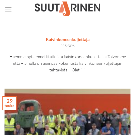
Skip
to
content
Kaivinkoneenkuljettaja
22.5.2026
Haemme nyt ammattitaitoista kaivinkoneenkuljettajaa Toivomme
että – Sinulla on aiempaa kokemusta kaivinkoneenkuljettajan
tehtävistä – Olet [...]
29
touko