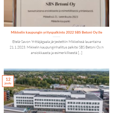
Mikkelin kaupungin yrityspalkinto 2022 SBS Betoni Oy:lle
Etelä-Savon Yrittäjägaala järjestettiin Mikkelissä lauantaina
21.1.2023. Mikkelin kaupunginhallitus palkitsi SBS Betoni Oy:n
ansiokkaasta ja esimerkillisestä [...]
12
joulu