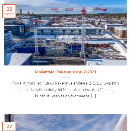
22
tammi
Mielentalo: Rakennuslehti 2/2021
Kuva: Kimmo Iso-Tuisku Rakennuslehdessä 2/2021 julkaistiin
artikkeli Työyhteenliittymä Mielentalon Essoten Mielen ja
kuntoutuksen talon työmaasta. [...]
27
marras