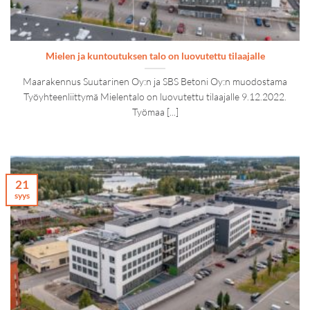
Mielen ja kuntoutuksen talo on luovutettu tilaajalle
Maarakennus Suutarinen Oy:n ja SBS Betoni Oy:n muodostama
Työyhteenliittymä Mielentalo on luovutettu tilaajalle 9.12.2022.
Työmaa [...]
21
syys