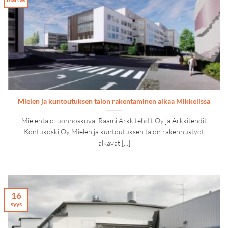
Mielen ja kuntoutuksen talon rakentaminen alkaa Mikkelissä
Mielentalo luonnoskuva: Raami Arkkitehdit Oy ja Arkkitehdit
Kontukoski Oy Mielen ja kuntoutuksen talon rakennustyöt
alkavat [...]
16
syys