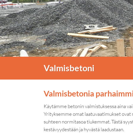
Valmisbetoni
Valmisbetonia parhaimmi
Käytämme betonin valmistuksessa aina vain 
Yrityksemme omat laatuvaatimukset ovat m
suhteen normitasoa tiukemmat. Tästä syys
kestävyydestään ja hyvästä laadustaan.