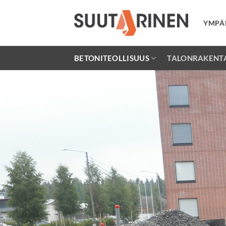
Skip
to
YMPÄ
content
BETONITEOLLISUUS
TALONRAKENT