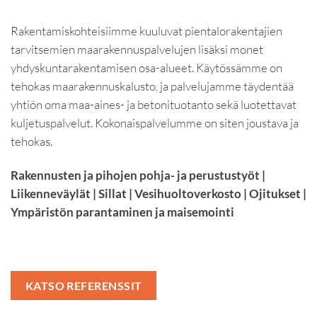
Rakentamiskohteisiimme kuuluvat pientalorakentajien
tarvitsemien maarakennuspalvelujen lisäksi monet
yhdyskuntarakentamisen osa-alueet. Käytössämme on
tehokas maarakennuskalusto, ja palvelujamme täydentää
yhtiön oma maa-aines- ja betonituotanto sekä luotettavat
kuljetuspalvelut. Kokonaispalvelumme on siten joustava ja
tehokas.
Rakennusten ja pihojen pohja- ja perustustyöt |
Liikenneväylät | Sillat |
Vesihuoltoverkosto |
Ojitukset |
Ympäristön parantaminen ja maisemointi
KATSO REFERENSSIT