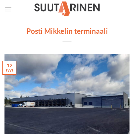
Skip
to
content
Posti Mikkelin terminaali
12
syys