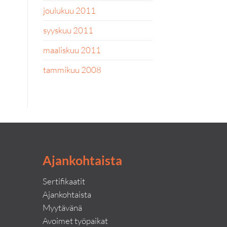
joulukuu 2011
syyskuu 2011
maaliskuu 2011
tammikuu 2008
Ajankohtaista
Sertifikaatit
Ajankohtaista
Myytävänä
Avoimet työpaikat