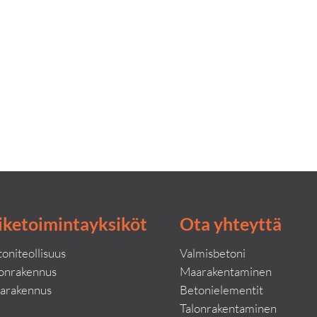
iketoimintayksiköt
Ota yhteyttä
oniteollisuus
Valmisbetoni
lonrakennus
Maarakentaminen
arakennus
Betonielementit
Talonrakentaminen