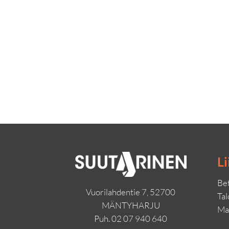
Li
Bet
Vuorilahdentie 7, 52700
Ta
MÄNTYHARJU
Ma
Puh.
02 07 940 640