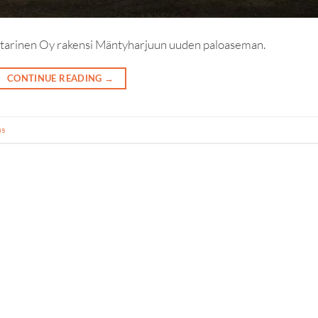
arinen Oy rakensi Mäntyharjuun uuden paloaseman.
CONTINUE READING
→
us