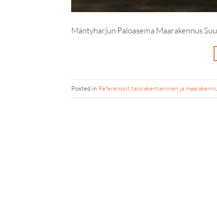
Mäntyharjun Paloasema Maarakennus Suut
Posted in
Referenssit talorakentaminen ja maarakenn