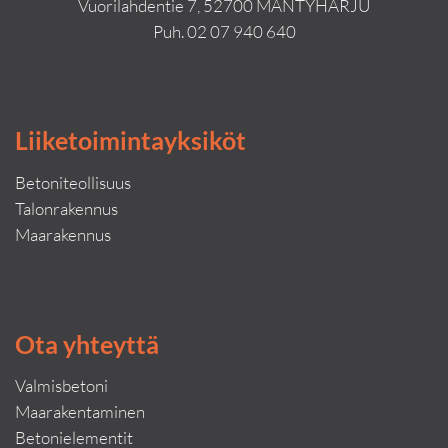
Vuorilahdentie 7, 52700 MÄNTYHARJU
Puh.
02 07 940 640
Liiketoimintayksiköt
Betoniteollisuus
Talonrakennus
Maarakennus
Ota yhteyttä
Valmisbetoni
Maarakentaminen
Betonielementit