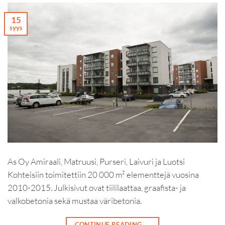
15
syys
As Oy Amiraali, Matruusi, Purseri, Laivuri ja Luotsi
Kohteisiin toimitettiin 20 000 m² elementtejä vuosina
2010-2015. Julkisivut ovat tiililaattaa, graafista- ja
valkobetonia sekä mustaa väribetonia.
CONTINUE READING
→