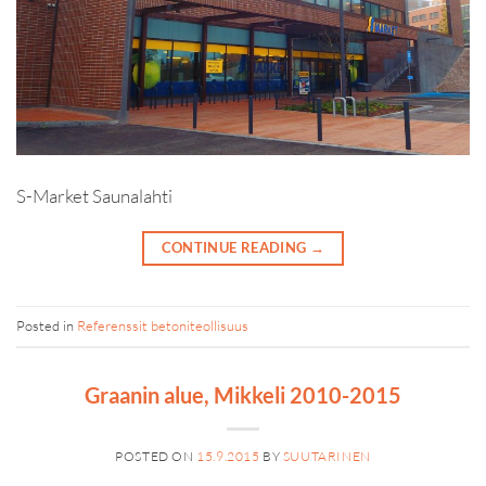
S-Market Saunalahti
CONTINUE READING
→
Posted in
Referenssit betoniteollisuus
Graanin alue, Mikkeli 2010-2015
POSTED ON
15.9.2015
BY
SUUTARINEN