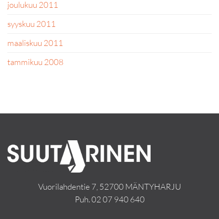
joulukuu 2011
syyskuu 2011
maaliskuu 2011
tammikuu 2008
Vuorilahdentie 7, 52700 MÄNTYHARJU
Puh.
02 07 940 640