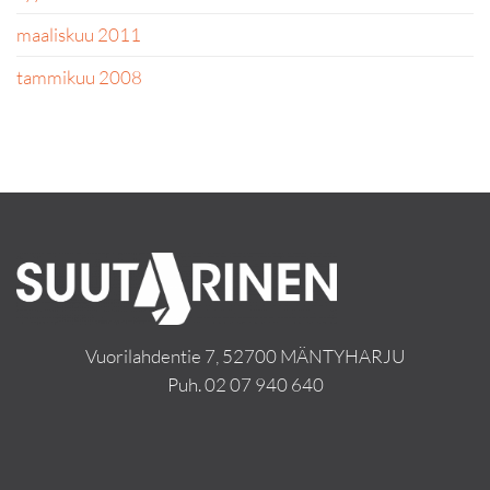
maaliskuu 2011
tammikuu 2008
Vuorilahdentie 7, 52700 MÄNTYHARJU
Puh.
02 07 940 640