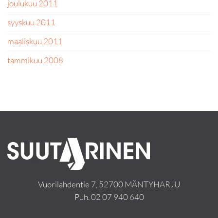
joulukuu 2011
syyskuu 2011
maaliskuu 2011
tammikuu 2008
Vuorilahdentie 7, 52700 MÄNTYHARJU
Puh.
02 07 940 640