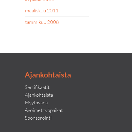
maaliskuu 2011
tammikuu 2008
Ajankohtaista
Sertifikaatit
Ajankohtaista
Myytävänä
Avoimet työpaikat
Sponsorointi