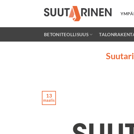
Skip
to
YMPÄ
content
BETONITEOLLISUUS
TALONRAKENT
Suutari
13
maalis