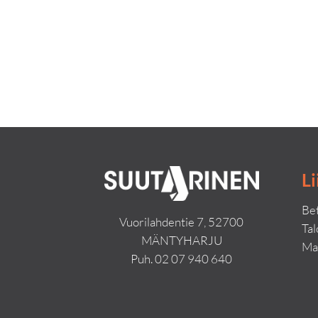
Li
Bet
Vuorilahdentie 7, 52700
Ta
MÄNTYHARJU
Ma
Puh.
02 07 940 640