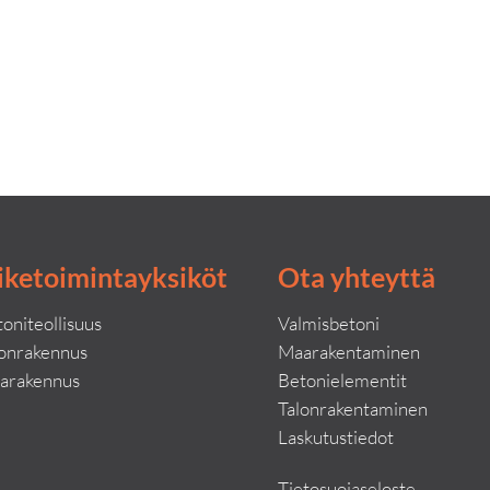
iketoimintayksiköt
Ota yhteyttä
oniteollisuus
Valmisbetoni
lonrakennus
Maarakentaminen
arakennus
Betonielementit
Talonrakentaminen
Laskutustiedot
Tietosuojaseloste