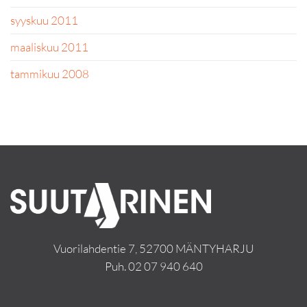
syyskuu 2011
maaliskuu 2011
tammikuu 2008
Vuorilahdentie 7, 52700 MÄNTYHARJU
Puh.
02 07 940 640