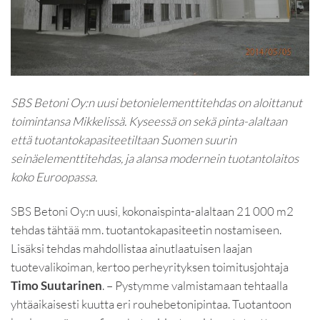
SBS Betoni Oy:n uusi betonielementtitehdas on aloittanut
toimintansa Mikkelissä. Kyseessä on sekä pinta-alaltaan
että tuotantokapasiteetiltaan Suomen suurin
seinäelementtitehdas, ja alansa modernein tuotantolaitos
koko Euroopassa.
SBS Betoni Oy:n uusi, kokonaispinta-alaltaan 21 000 m2
tehdas tähtää mm. tuotantokapasiteetin nostamiseen.
Lisäksi tehdas mahdollistaa ainutlaatuisen laajan
tuotevalikoiman, kertoo perheyrityksen toimitusjohtaja
Timo Suutarinen
. – Pystymme valmistamaan tehtaalla
yhtäaikaisesti kuutta eri rouhebetonipintaa. Tuotantoon