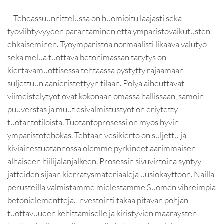
– Tehdassuunnittelussa on huomioitu laajasti sekä
työviihtyvyyden parantaminen että ympäristövaikutusten
ehkäiseminen. Työympäristöä normaalisti likaava valutyö
sekä melua tuottava betonimassan tärytys on
kiertävämuottisessa tehtaassa pystytty rajaamaan
suljettuun äänieristettyyn tilaan. Pölyä aiheuttavat
viimeistelytyöt ovat kokonaan omassa hallissaan, samoin
puuverstas ja muut esivalmistustyöt on eriytetty
tuotantotiloista. Tuotantoprosessi on myös hyvin
ympäristötehokas. Tehtaan vesikierto on suljettu ja
kiviainestuotannossa olemme pyrkineet äärimmäisen
alhaiseen hiilijalanjälkeen. Prosessin sivuvirtoina syntyy
jätteiden sijaan kierrätysmateriaaleja uusiokäyttöön. Näillä
perusteilla valmistamme mielestämme Suomen vihreimpiä
betonielementtejä. Investointi takaa pitävän pohjan
tuottavuuden kehittämiselle ja kiristyvien määräysten