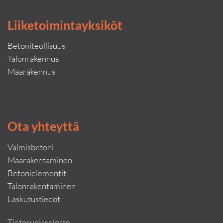
Liiketoimintayksiköt
Betoniteollisuus
Talonrakennus
Maarakennus
Ota yhteyttä
Valmisbetoni
Maarakentaminen
Betonielementit
Talonrakentaminen
Laskutustiedot
Tietosuojaseloste