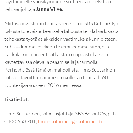
täyttämiselle vuosikymmeniksi eteenpäin, selvittää
tehtaanjohtaja
Janne Vilve
.
Mittava investointi tehtaaseen kertoo SBS Betoni Oy:n
uskosta tulevaisuuteen sekä tahdosta tehdä laadukasta,
tehokasta työtä asiakkaiden vaatimuksia kunnioittaen. –
Suhtaudumme kaikkeen tekemiseemme siten, että
hankalatkin tilanteet ratkaistaan nopeasti, kaikella
käytettävissä olevalla osaamisella ja tarmolla.
Perheyhtiössä tämä on mahdollista, Timo Suutarinen
toteaa. Tavoitteenamme on työllistää tehtaalla 60
työntekijää vuoteen 2016 mennessä.
Lisätiedot:
Timo Suutarinen, toimitusjohtaja, SBS Betoni Oy, puh.
0400 653 701,
timo.suutarinen@suutarinen.fi