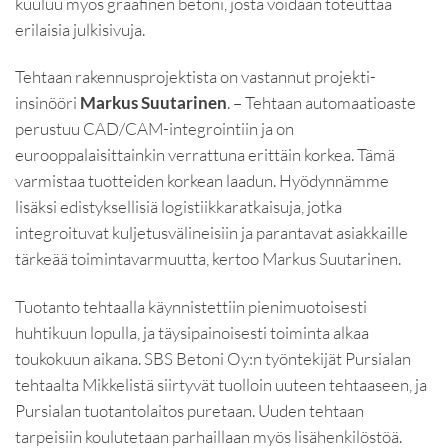
kuuluu myös graafinen betoni, josta voidaan toteuttaa
erilaisia julkisivuja.
Tehtaan rakennusprojektista on vastannut projekti-
insinööri
Markus Suutarinen
. – Tehtaan automaatioaste
perustuu CAD/CAM-integrointiin ja on
eurooppalaisittainkin verrattuna erittäin korkea. Tämä
varmistaa tuotteiden korkean laadun. Hyödynnämme
lisäksi edistyksellisiä logistiikkaratkaisuja, jotka
integroituvat kuljetusvälineisiin ja parantavat asiakkaille
tärkeää toimintavarmuutta, kertoo Markus Suutarinen.
Tuotanto tehtaalla käynnistettiin pienimuotoisesti
huhtikuun lopulla, ja täysipainoisesti toiminta alkaa
toukokuun aikana. SBS Betoni Oy:n työntekijät Pursialan
tehtaalta Mikkelistä siirtyvät tuolloin uuteen tehtaaseen, ja
Pursialan tuotantolaitos puretaan. Uuden tehtaan
tarpeisiin koulutetaan parhaillaan myös lisähenkilöstöä.