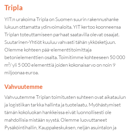
Tripla
YIT:n urakoima Tripla on Suomen suurin rakennushanke
lukuun ottamatta ydinvoimaloita. YIT kertoo koonneensa
Triplan toteuttamiseen parhaat saatavilla olevat osaajat.
Suutarinen-Yhtiöt kuuluu vahvasti tähän ykkösketjuun.
Olemme kohteen pää-elementtitoimittaja
betonielementtien osalta. Toimitimme kohteeseen 50 000
m²/ yli 5 000 elementtiä joiden kokonaisarvo on noin 9
miljoonaa euroa.
Vahvuutemme
Vahvuutemme Triplan toimitusten suhteen ovat aikataulun
ja logistiikan tarkka hallinta ja tuotelaatu. Myöhästymiset
tämän kokoluokan hankkeissa eivät luonnollisesti ole
mahdollisia mistään syystä. Olemme luovuttaneet
Pysäköintihallin, Kauppakeskuksen, neljän asuintalon ja