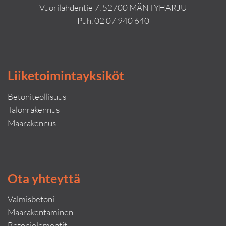
Vuorilahdentie 7, 52700 MÄNTYHARJU
Puh.
02 07 940 640
Liiketoimintayksiköt
Betoniteollisuus
Talonrakennus
Maarakennus
Ota yhteyttä
Valmisbetoni
Maarakentaminen
Betonielementit