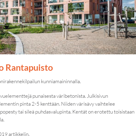
o Rantapuisto
nirakennekilpailun kunniamaininnalla.
uelementtejä punaisesta väribetonista. Julkisivun
ementin pinta 2-5 kenttään. Niiden värisävy vaihtelee
ppopesty tai sileä puhdasvalupinta. Kentät on erotettu toisistaan
la.
19 artikkelin.