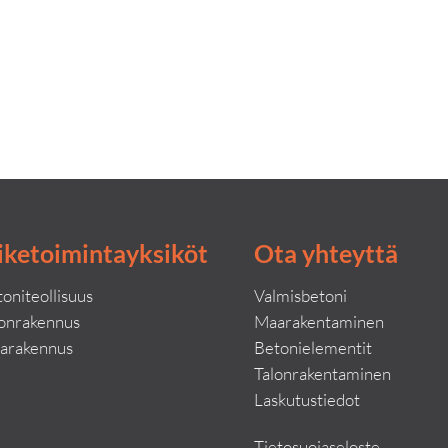
iketoimintayksiköt
Ota yhteyttä
oniteollisuus
Valmisbetoni
lonrakennus
Maarakentaminen
arakennus
Betonielementit
Talonrakentaminen
Laskutustiedot
Tietosuojaseloste