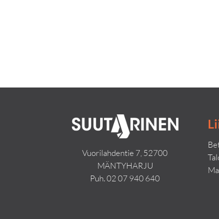
Li
Bet
Vuorilahdentie 7, 52700
Ta
MÄNTYHARJU
Ma
Puh.
02 07 940 640