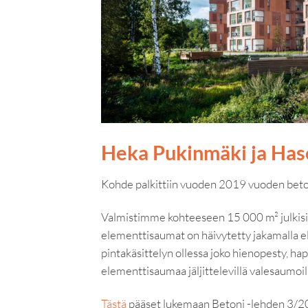
Heka Pukinmäki ja Has
Kohde palkittiin vuoden 2019 vuoden beto
Valmistimme kohteeseen 15 000 m² julkisiv
elementtisaumat on häivytetty jakamalla el
pintakäsittelyn ollessa joko hienopesty, ha
elementtisaumaa jäljittelevillä valesaumoil
Tästä
pääset lukemaan Betoni -lehden 3/20