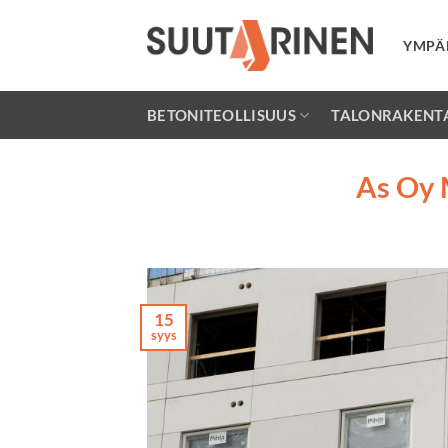
Skip
to
YMPÄ
content
BETONITEOLLISUUS
TALONRAKENT
As Oy M
15
syys