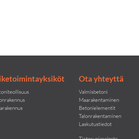
iketoimintayksiköt
Ota yhteyttä
oniteollisuus
Valmisbetoni
lonrakennus
Maarakentaminen
arakennus
Betonielementit
Talonrakentaminen
Laskutustiedot
Tietosuojaseloste