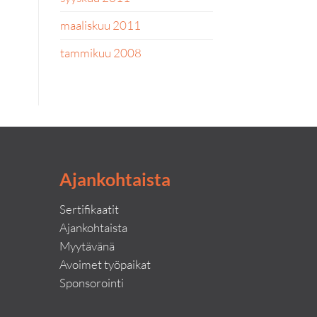
maaliskuu 2011
tammikuu 2008
Ajankohtaista
Sertifikaatit
Ajankohtaista
Myytävänä
Avoimet työpaikat
Sponsorointi