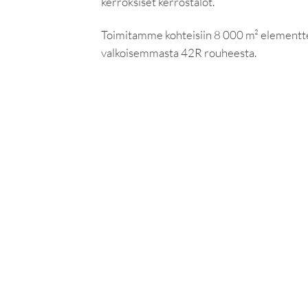
kerroksiset kerrostalot.
Toimitamme kohteisiin 8 000 m² elementtej
valkoisemmasta 42R rouheesta.