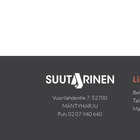
Li
Bet
Vuorilahdentie 7, 52700
Ta
MÄNTYHARJU
Ma
Puh.
02 07 940 640